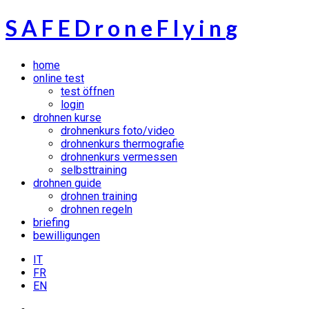
S
A
F
E
D
r
o
n
e
F
l
y
i
n
g
home
online test
test öffnen
login
drohnen kurse
drohnenkurs foto/video
drohnenkurs thermografie
drohnenkurs vermessen
selbsttraining
drohnen guide
drohnen training
drohnen regeln
briefing
bewilligungen
IT
FR
EN