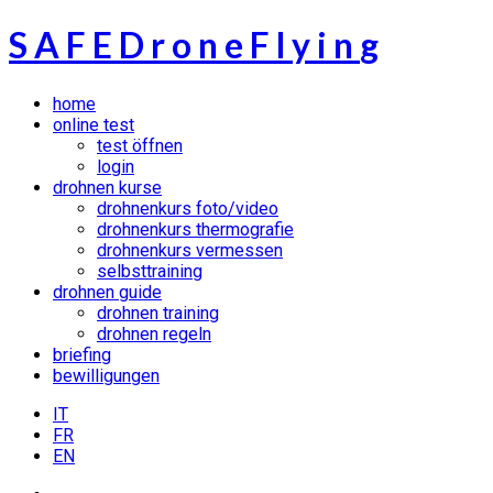
S
A
F
E
D
r
o
n
e
F
l
y
i
n
g
home
online test
test öffnen
login
drohnen kurse
drohnenkurs foto/video
drohnenkurs thermografie
drohnenkurs vermessen
selbsttraining
drohnen guide
drohnen training
drohnen regeln
briefing
bewilligungen
IT
FR
EN