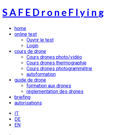
S
A
F
E
D
r
o
n
e
F
l
y
i
n
g
home
online test
Ouvrir le test
Login
cours de drone
Cours drones photo/vidéo
Cours drones thermographie
Cours drones photogrammétrie
autoformation
guide de drone
formation aux drones
réglementation des drones
briefing
autorisations
IT
DE
EN