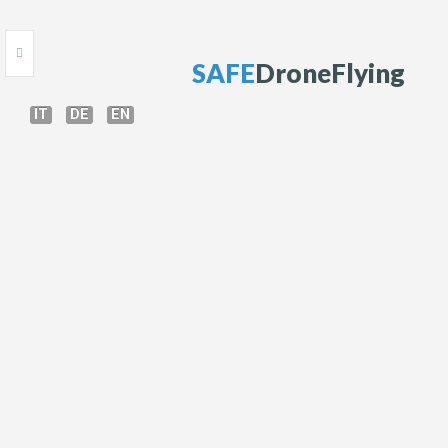
S
A
F
E
D
r
o
n
e
F
l
y
i
n
g
IT
DE
EN
HOME
ONLINE TEST
COURS DE DRONE
FORMATION AUX DRONES
GUIDE DE DRONE
BRIEFING
RÉGLEMENTATION DES DRONES
AUTORISATIONS