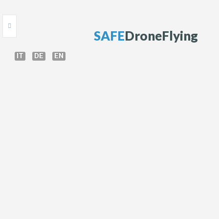
S
A
F
E
D
r
o
n
e
F
l
y
i
n
g
IT
DE
EN
HOME
ONLINE TEST
COURS DE DRONE
FORMATION AUX DRONES
GUIDE DE DRONE
BRIEFING
RÉGLEMENTATION DES DRONES
AUTORISATIONS