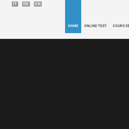
IT
DE
EN
HOME
ONLINE TEST
COURS D