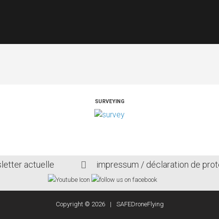
DRONES
RÉGLEME
SURVEYING
letter actuelle
impressum / déclaration de pro
Copyright ©
2026
SAFEDroneFlying