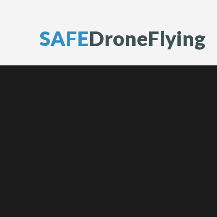
S
A
F
E
D
r
o
n
e
F
l
y
i
n
g