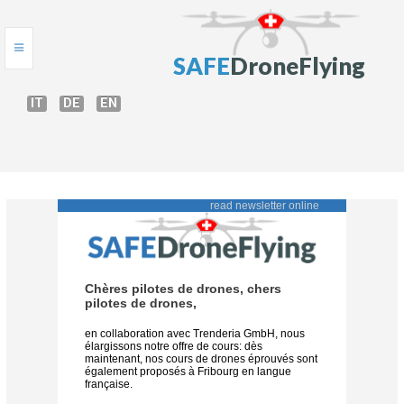
S
A
F
E
D
r
o
n
e
F
l
y
i
n
g
IT
DE
EN
HOME
ONLINE TEST
COURS DE DRONE
GUIDE DE DRONE
BRIEFING
AUTORISATIONS