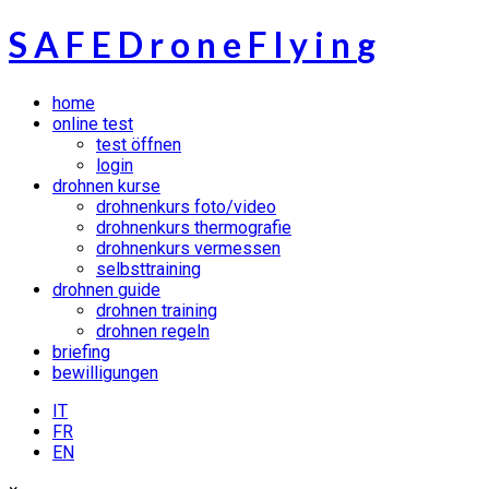
S
A
F
E
D
r
o
n
e
F
l
y
i
n
g
home
online test
test öffnen
login
drohnen kurse
drohnenkurs foto/video
drohnenkurs thermografie
drohnenkurs vermessen
selbsttraining
drohnen guide
drohnen training
drohnen regeln
briefing
bewilligungen
IT
FR
EN