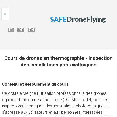
S
A
F
E
D
r
o
n
e
F
l
y
i
n
g
IT
DE
EN
HOME
ONLINE TEST
Cours de drones en thermographie - Inspection
COURS DE DRONE
des installations photovoltaïques
GUIDE DE DRONE
Contenu et déroulement du cours
BRIEFING
Ce cours enseigne l’utilisation professionnelle des drones
AUTORISATIONS
équipés d’une caméra thermique (DJI Matrice T4) pour les
inspections thermiques des installations photovoltaïques. Il
s’adresse aux utilisateurs et aux personnes intéressées