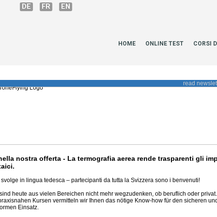
DE
FR
EN
HOME
ONLINE TEST
CORSI D