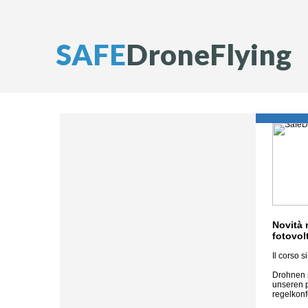
S
A
F
E
D
r
o
n
e
F
l
y
i
n
g